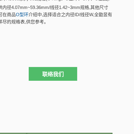
内径4.07mm~59.36mm/线径1.42~3mm规格,其他尺寸
可在商品
O型环
介绍中,选择适合之内径ID/线径W,全勖昱有
详尽的规格表,供您参考。
联络我们