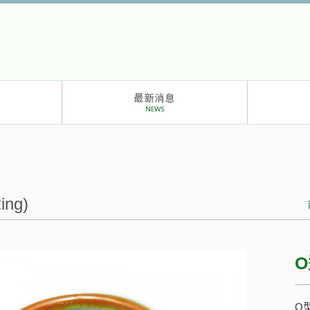
ng)
O
O型