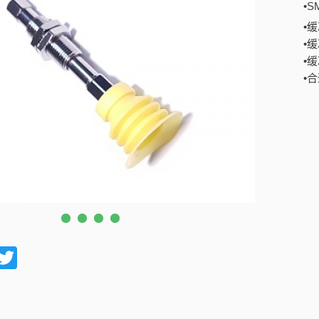
•
•
•
•
•
acebook
Twitter