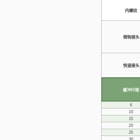
内螺纹
倒钩接头
快速接头
缓冲行程
6
10
15
20
25
30