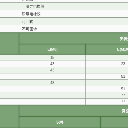
丁腈导电橡胶
矽导电橡胶
可回转
不可回转
安装
E(M8)
E(M10
15
43
23
43
51
43
51
77
77
真
记号