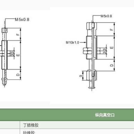
纵向真空口
丁腈橡胶
矽橡胶