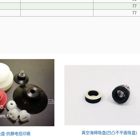
77
77
真空海绵吸盘(凹凸不平面吸盘)
吸盘-抗静电低印痕