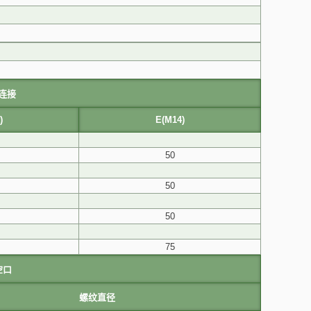
连接
)
E(M14)
50
50
50
75
空口
螺纹直径