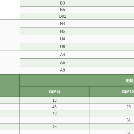
B3
B5
B01
N4
N6
U4
U6
A4
A6
A8
安装
G(M8)
G(M10
15
43
23
43
51
43
51