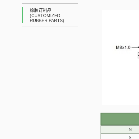
橡胶订制品
(CUSTOMIZED
RUBBER PARTS)
N
S