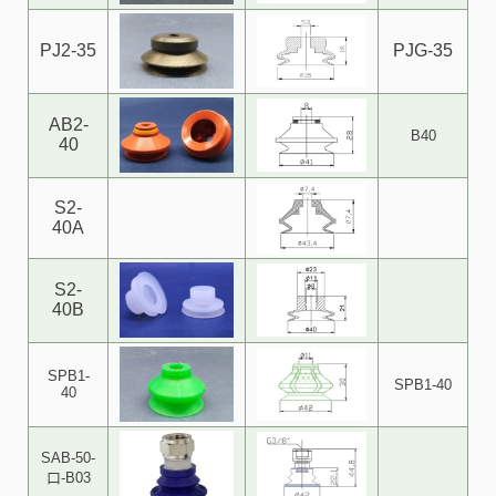
PJ2-35
PJG-35
AB2-
B40
40
S2-
40A
S2-
40B
SPB1-
SPB1-40
40
SAB-50-
口-B03