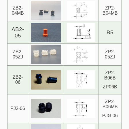
ZB2-
ZP2-
04MB
B04MB
AB2-
B5
05
ZB2-
ZP2-
05ZJ
05ZJ
ZP2-
ZB2-
B06B
06
ZP06B
ZP2-
B06MB
PJ2-06
PJG-06