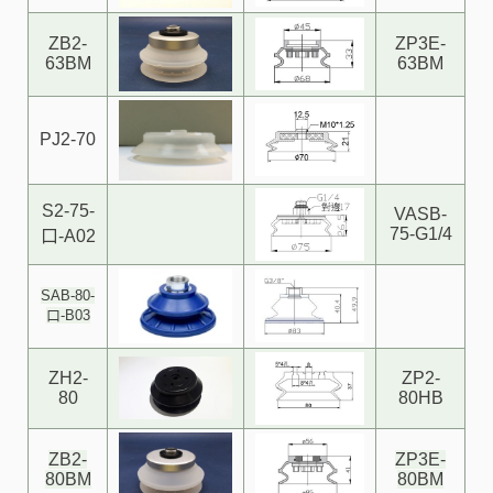
ZB2-
ZP3E-
63BM
63BM
PJ2-70
S2-75-
VASB-
75-G1/4
口-A02
SAB-80-
口-B03
ZH2-
ZP2-
80
80HB
ZB2-
ZP3E-
80BM
80BM