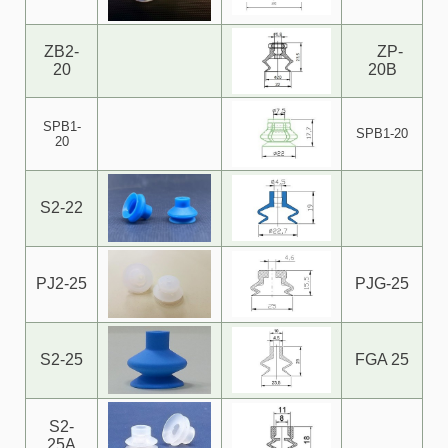
ZB2-
ZP-
20
20B
SPB1-
SPB1-20
20
S2-22
PJ2-25
PJG-25
S2-25
FGA 25
S2-
25A