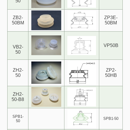
50
ZB2-
ZP3E-
50BM
50BM
VP50B
VB2-
50
ZH2-
ZP2-
50
50HB
ZH2-
50-B8
SPB1-
SPB1-50
50