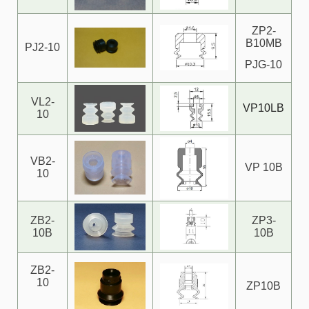
ZP2-
B10MB
PJ2-10
PJG-10
VL2-
VP10
LB
10
VB2-
VP 10B
10
ZB2-
ZP3-
10B
10B
ZB2-
10
ZP10B