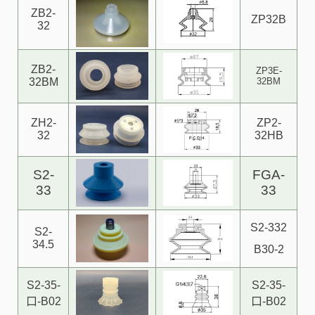
ZB2-
ZP32B
32
ZB2-
ZP3E-
32BM
32BM
ZH2-
ZP2-
32
32HB
S2-
FGA-
33
33
S2-332
S2-
34.5
B30-2
S2-35-
S2-35-
口-B02
口-B02