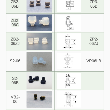
ZB2-
ZP3-
06B
06B
ZB2-
06C
ZB2-
ZP2-
06ZJ
06ZJ
S2-06
VP06LB
S2-
06B
VB2-
06