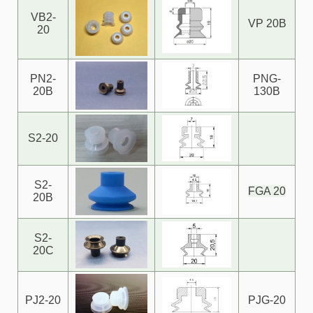
VB2-
VP 20B
20
PN2-
PNG-
20B
130B
S2-20
S2-
FGA 20
20B
S2-
20C
PJ2-20
PJG-20