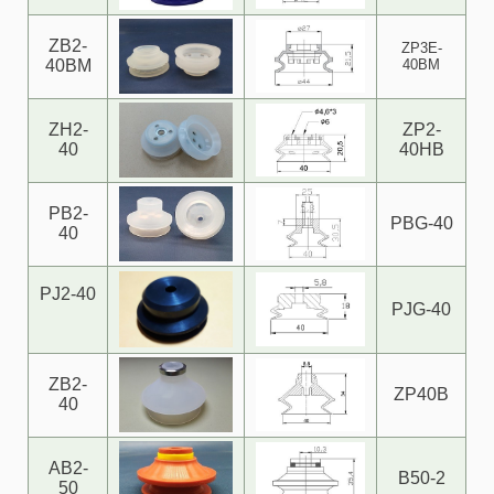
ZB2-
ZP3E-
40BM
40BM
ZH2-
ZP2-
40
40HB
PB2-
PBG-40
40
PJ2-40
PJG-40
ZB2-
ZP40B
40
AB2-
B50-2
50