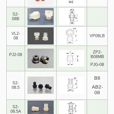
S2-
08B
VL2-
VP08LB
08
ZP2-
PJ2-08
B08MB
PJG-08
B8
S2-
AB2-
08.5
08
S2-
08.5A