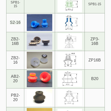
SPB1-
SPB1-15
15
S2-16
ZB2-
ZP3-
16B
16B
ZB2-
ZP16B
16
AB2-
B20
20
PB2-
20