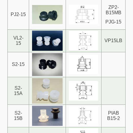
ZP2-
B15MB
PJ2-15
PJG-15
VL2-
VP15LB
15
S2-15
S2-
15A
S2-
PIAB
15B
B15-2