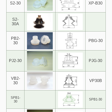
S2-30
XP-B30
S2-
30A
PB2-
PBG-30
30
PJ2-30
PJG-30
VB2-
VP30B
30
SPB1-
SPB1-30
30