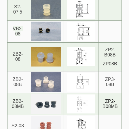
S2-
07.5
VB2-
08
ZP2-
ZB2-
B08B
08
ZP08B
ZB2-
ZP3-
08B
08B
ZB2-
ZP2-
08MB
B08MB
S2-08